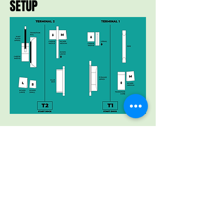
SETUP
Als kleines Team haben wir im Sommer
alle Hände voll zu tun und schaffen es
oftmals nicht ans Telefon zu gehen. Du
kannst aber gerne unser
Kontaktformular nutzen und wir werden