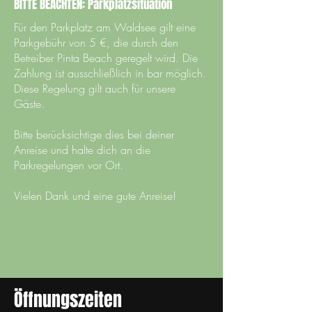
BITTE BEACHTEN: Parkplatzsituation
Für den Parkplatz am Waldsee gilt eine
Parkgebühr von 5 €, die durch den
Betreiber Pinta Beach geregelt wird. Die
Zahlung ist ausschließlich in bar möglich.
Diese Regelung gilt auch für unsere
Gäste.
Bitte berücksichtige dies bei deiner
Anreise und halte dich an die
Parkregelungen vor Ort.
Vielen Dank und eine gute Anreise!
Öffnungszeiten