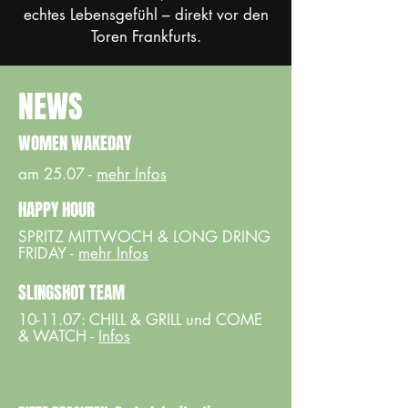
echtes Lebensgefühl – direkt vor den
Toren Frankfurts.
NEWS
WOMEN WAKEDAY
am 25.07 -
mehr Infos
HAPPY HOUR
SPRITZ MITTWOCH & LONG DRING
FRIDAY -
mehr Infos
SLINGSHOT TEAM
10-11.07: CHILL & GRILL und COME
& WATCH -
Infos