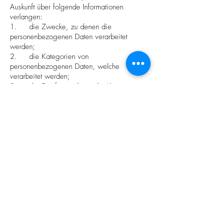
Auskunft über folgende Informationen
verlangen:
1. die Zwecke, zu denen die
personenbezogenen Daten verarbeitet
werden;
2. die Kategorien von
personenbezogenen Daten, welche
verarbeitet werden;
3. die Empfänger bzw. die Kategorien
von Empfängern, gegenüber denen Ihre
personenbezogenen Daten offengelegt
wurden oder noch offengelegt werden;
4. die geplante Dauer der Speicherung
Ihrer personenbezogenen Daten oder, falls
konkrete Angaben hierzu nicht möglich sind,
Kriterien für die Festlegung der
Speicherdauer;
5. das Bestehen eines Rechts auf
Berichtigung oder Löschung Ihrer
personenbezogenen Daten, eines Rechts auf
Einschränkung der Verarbeitung durch den
Verantwortlichen oder eines