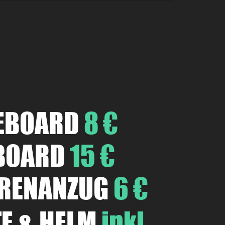
EBOARD
8 €
BOARD
15 €
RENANZUG
6 €
E & HELM
inkl.