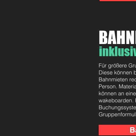
BAHN
inklus
Für größere Gr
Diese können b
Bahnmieten rec
Person. Materi
können an eine
wakeboarden. 
Buchungssystem
Gruppenformul
B