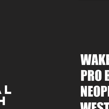
WAK
PRO 
AL
NEOP
H
WEST