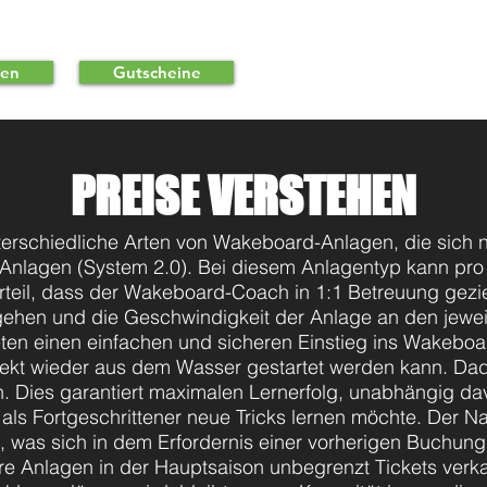
Wakeboard
Strand
SUP
Community
Event Anf
hen
Gutscheine
PREISE VERSTEHEN
terschiedliche Arten von Wakeboard-Anlagen, die sich 
-Anlagen (
System
2.0). Bei diesem Anlagentyp kann pro
orteil, dass der Wakeboard-Coach in 1:1 Betreuung
gezie
gehen und die Geschwindigkeit der Anlage an den jewe
en einen einfachen und sicheren Einstieg ins Wakeboarde
irekt wieder aus dem Wasser gestartet werden kann. Dadu
. Dies garantiert maximalen Lernerfolg, unabhängig da
s Fortgeschrittener neue Tricks lernen möchte. Der Nac
, was sich in dem Erfordernis einer vorherigen Buchung
e Anlagen in der Hauptsaison unbegrenzt Tickets verka