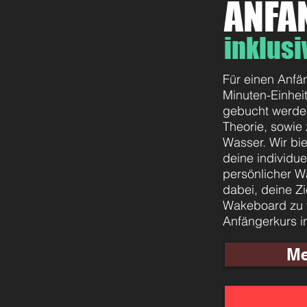
ANFÄ
inklus
Für einen Anfä
Minuten-Einhei
gebucht werden
Theorie, sowie
Wasser.
Wir bi
deine individue
persönlicher W
dabei, deine Zi
Wakeboard zu f
Anfängerkurs in
Me